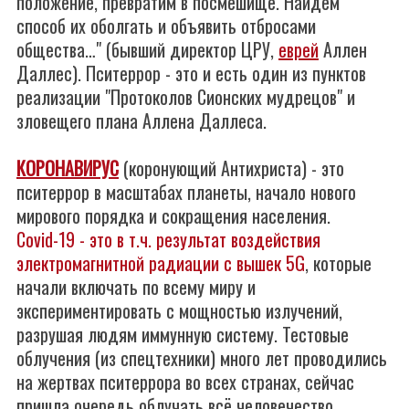
положение, превратим в посмешище. Найдём
способ их оболгать и объявить отбросами
общества…" (бывший директор ЦРУ,
еврей
Аллен
Даллес). Пситеррор - это и есть один из пунктов
реализации "Протоколов Сионских мудрецов" и
зловещего плана Аллена Даллеса.
КОРОНАВИРУС
(коронующий Антихриста) - это
пситеррор в масштабах планеты, начало нового
мирового порядка и сокращения населения.
Covid-19 - это в т.ч. результат воздействия
электромагнитной радиации с вышек 5G
, которые
начали включать по всему миру и
экспериментировать с мощностью излучений,
разрушая людям иммунную систему. Тестовые
облучения (из спецтехники) много лет проводились
на жертвах пситеррора во всех странах, сейчас
пришла очередь облучать всё человечество.