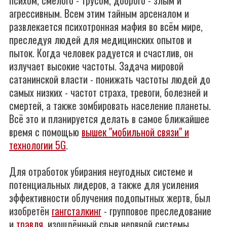
психом, смелого - трусом, доброго - злым и
агрессивным. Всем этим тайным арсеналом и
развлекается психотронная мафия во всём мире,
преследуя людей для медицинских опытов и
пыток. Когда человек радуется и счастлив, он
излучает высокие частоты. Задача мировой
сатанинской власти - понижать частоты людей до
самых низких - частот страха, тревоги, болезней и
смертей, а также зомбировать население планеты.
Всё это и планируется делать в самое ближайшее
время с помощью
вышек "мобильной связи" и
технологии 5G
.
Для отработок убирания неугодных системе и
потенциальных лидеров, а также для усиления
эффективности облучения подопытных жертв, был
изобретён
гангсталкинг
- групповое преследование
и
травля
, изощрённый срыв нервной системы,