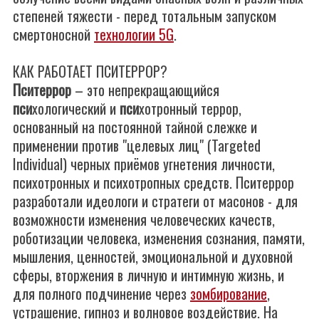
степеней тяжести - перед тотальным запуском
смертоносной
технологии 5G
.
КАК РАБОТАЕТ ПСИТЕРРОР?
Пситеррор
– это непрекращающийся
пси
хологический и
пси
хотронный террор,
основанный на постоянной тайной слежке и
применении против "целевых лиц" (Targeted
Individual) черных приёмов угнетения личности,
психотронных и психотропных средств. Пситеррор
разработали идеологи и стратеги от масонов - для
возможности изменения человеческих качеств,
роботизации человека, изменения сознания, памяти,
мышления, ценностей, эмоциональной и духовной
сферы, вторжения в личную и интимную жизнь, и
для полного подчинение через
зомбирование
,
устрашение, гипноз и волновое воздействие. На