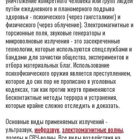
уничтожение конкретного человека или групп людей
путём ежедневного и планомерного подрыва
здоровья - психического (через гангсталкинг) и
физического (через облучение). Электромагнитныe и
торсионные поля, звуковые генераторы и
микроволновые излучения - это засекреченные
технологии, которые используются спецслужбами и
бандами для зачистки общества, экспериментов и
отбора материальных благ. Использование
психофизического оружия является преступлением,
которое до сих пор не прописано в уголовных
кодексах, так как против жертв применяются
бесконтактные методы террора и устранения,
которые крайне сложно отследить и доказать.
Основные виды применяемых излучений -
ультразвук,
инфразвук
,
электромагнитные волны
,
лазеры и СВЧ-волны. Все виды воздействия на