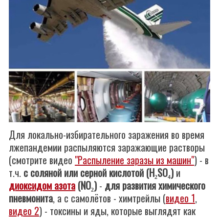
Для локально-избирательного заражения во время
лжепандемии распыляются заражающие растворы
(смотрите видео
"Распыление заразы из машин"
) - в
т.ч.
с соляной или серной кислотой (H₂SO₄)
и
диоксидом азота
(NO₂)
-
для развития химического
пневмонита
, а с самолётов - химтрейлы (
видео 1
,
видео 2
) - токсины и яды, которые выглядят как