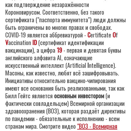
как подтверждение незаражённости
Короновирусом. Соответственно, без такого
сертификата ("паспорта иммунитета") люди должны
быть ограничены во многих правах и свободах.
COVID-19 является аббревиатурой -
C
ertificate
O
f
V
accination
ID
(сертификат идентификации
вакцинации), а цифра
19
- первая и девятая буквы
английского алфавита AI, означающие
искусственный интеллект (Artificial
I
ntelligence).
Масоны, как известно, любят всё зашифровывать.
Инициативы относительно вакцино-чипирования
имеют все основания быть реализованными, так как
Билл Гейтс является
основным инвестором
(и
фактически совладельцем) Всемирной организации
здравоохранения (ВОЗ), которая раздаёт директивы
по пандемии - обязательные к исполнению - всем
странам мира. Смотрите видео
"ВОЗ - Всемирная