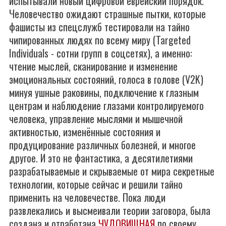
испытывали новый цифровой еврейский порядок.
Человечество ожидают страшные пытки, которые
фашисты из спецслужб тестировали на тайно
чипированных людях по всему миру (Targeted
Individuals - сотни групп в соцсетях), а именно:
чтение мыслей, сканирование и изменение
эмоциональных состояний, голоса в голове (V2K)
минуя ушные раковины, подключение к глазным
центрам и наблюдение глазами контролируемого
человека, управление мыслями и мышечной
активностью, изменённые состояния и
продуцирование различных болезней, и многое
другое. И это не фантастика, а десятилетиями
разрабатываемые и скрываемые от мира секретные
технологии, которые сейчас и решили тайно
применить на человечестве. Пока люди
развлекались и высмеивали теории заговора, была
создана и отработана
ЧУДОВИЩНАЯ
по своему