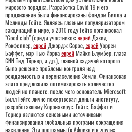
мирового порядка. Разработка Covid-19 и его
продвижение были финансированы фондом Билла и
Мелинды Гейтс. Являясь главным популяризатором
вакцинаций в мире, в 2010 году Гейтс организовал
"Good club" (среди участников:
еврей
Дэвид
Рокфеллер,
еврей
Джордж Сорос,
еврей
Уоррен
Баффет, мэр Нью-Йорка
еврей
Майкл Блумбер, глава
CNN Тед Тёрнер, и др.), главной задачей которого
было решение проблемы контроля над
рождаемостью и перенаселения Земли. Финансовая
элита предложила оптимизировать количество
людей на планете, после чего основатель Microsoft
Билл Гейтс лично пожертвовал деньги институту,
разработавшему Коронавирус. Гейтс, Баффет и
Тернер являются основными источниками
финансирования глобальных программ сокращения
населения. Эти программы (в Африке и в других