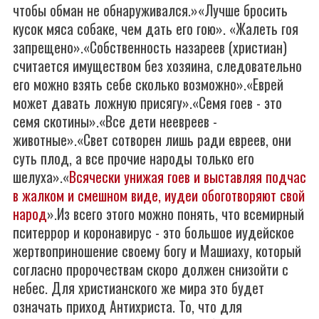
чтобы обман не обнаруживался.»«Лучше бросить
кусок мяса собаке, чем дать его гою». «Жалеть гоя
запрещено».«Собственность назареев (христиан)
считается имуществом без хозяина, следовательно
его можно взять себе сколько возможно».«Еврей
может давать ложную присягу».«Cемя гоев - это
семя скотины».«Все дети неевреев -
животные».«Свет сотворен лишь ради евреев, они
суть плод, а все прочие народы только его
шелуха».«
Всячески унижая гоев и выставляя подчас
в жалком и смешном виде, иудеи обоготворяют свой
народ
».Из всего этого можно понять, что всемирный
пситеррор и коронавирус - это большое иудейское
жертвоприношение своему богу и Машиаху, который
согласно пророчествам скоро должен снизойти с
небес. Для христианского же мира это будет
означать приход Антихриста. То, что для