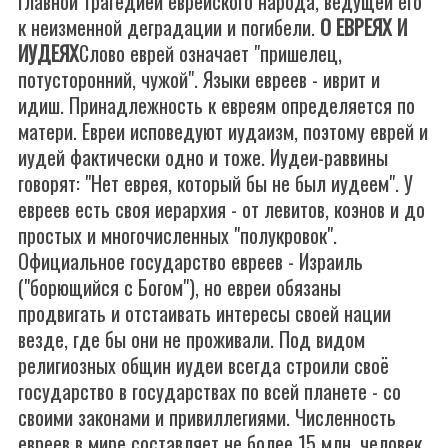
главной трагедией еврейского народа, ведущей его
к неизменной деградации и погибели.
О ЕВРЕЯХ И
ИУДЕЯХ
Слово еврей означает "пришелец,
потусторонний, чужой". Языки евреев - иврит и
идиш. Принадлежность к евреям определяется по
матери. Евреи исповедуют иудаизм, поэтому еврей и
иудей фактически одно и тоже. Иудеи-раввины
говорят: "Нет еврея, который бы не был иудеем". У
евреев есть своя иерархия - от левитов, коэнов и до
простых и многочисленных "полукровок".
Официальное государство евреев - Израиль
("борющийся с Богом"), но евреи обязаны
продвигать и отстаивать интересы своей нации
везде, где бы они не проживали. Под видом
религиозных общин иудеи всегда строили своё
государство в государствах по всей планете - со
своими законами и привиллегиями. Численность
евреев в мире составляет не более 15 млн. человек,