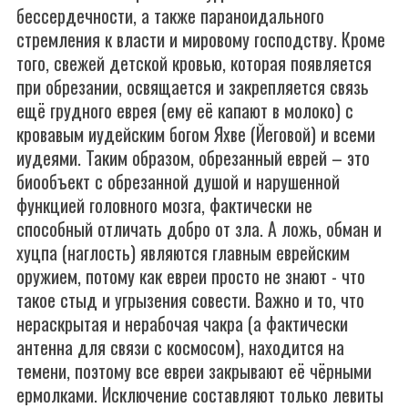
бессердечности, а также параноидального
стремления к власти и мировому господству. Кроме
того, свежей детской кровью, которая появляется
при обрезании, освящается и закрепляется связь
ещё грудного еврея (ему её капают в молоко) с
кровавым иудейским богом Яхве (Йеговой) и всеми
иудеями. Таким образом, обрезанный еврей – это
биообъект с обрезанной душой и нарушенной
функцией головного мозга, фактически не
способный отличать добро от зла. А ложь, обман и
хуцпа (наглость) являются главным еврейским
оружием, потому как евреи просто не знают - что
такое стыд и угрызения совести. Важно и то, что
нераскрытая и нерабочая чакра (а фактически
антенна для связи с космосом), находится на
темени, поэтому все евреи закрывают её чёрными
ермолками. Исключение составляют только левиты