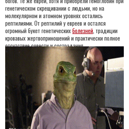
богов. Те же евреи, хотя и приобрели гемоглобин при
генетическом скрещивании с людьми, но на
молекулярном и атомном уровнях остались
рептилиями. От рептилий у евреев и остался
огромный букет генетических
болезней
, традиции
кровавых жертвоприношений и практически полное
отсутствие совести и сострадания.