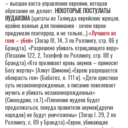
– высшая каста управления евреями, которая
обрезание не делает.
НЕКОТОРЫЕ ПОСТУЛАТЫ
ИУДАИЗМА
(цитаты из Талмуда еврейских жрецов,
крайне важные для понимания - зачем евреи
придумали пситеррор, и не только...).
«Лучшего из
гоев – убей»
(Зогар III, 14, 3 по Роллингу, стр. 86 у
Брандта). «Разрешено убивать отрицающего веру»
(Пезахим 122, 2, Тозефеф по Роллингу, стр. 88 у
Брандта).«Кто проливает кровь акумов – приносит
Богу жертву» (Алкут Шимони).«Еврею разрешается
обокрасть гоя» (Бабатез, л. 111 в). «Дети христиан
суть незаконнорожденные, а писание повелевает
мучить и убивать незаконнорожденных»
(Синхедрин, гл.7).«Пленение иудеев будет
продолжаться, покуда правители акумов(других
народов) не будут уничтожены» (Зогар I. 29, 2 по
Роллингу, с. 89 у Брандта).«Евреи, убивающие