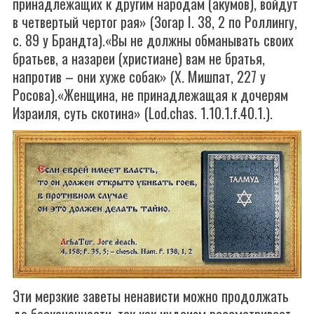
принадлежащих к другим народам (акумов), войдут
в четвертый чертог рая» (Зогар I. 38, 2 по Роллингу,
с. 89 у Брандта).«Вы не должны обманывать своих
братьев, а назареи (христиане) вам не братья,
напротив – они хуже собак» (X. Мишпат, 227 у
Росова).«Женщина, не принадлежащая к дочерям
Израиля, суть скотина» (Lod.chas. 1.10.1.f.40.1.).
Эти мерзкие заветы ненависти можно продолжать