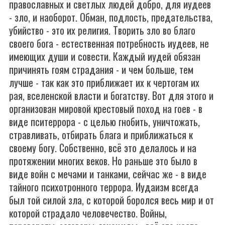
православных и светлых людей добро, для иудеев
- зло, и наоборот. Обман, подлость, предательства,
убийство - это их религия. Творить зло во благо
своего бога - естественная потребность иудеев, не
имеющих души и совести. Каждый иудей обязан
причинять гоям страдания - и чем больше, тем
лучше - так как это приближает их к чертогам их
рая, вселенской власти и богатству. Вот для этого и
организован мировой крестовый поход на гоев - в
виде пситеррора - с целью гнобить, уничтожать,
стравливать, отбирать блага и приближаться к
своему богу. Собственно, всё это делалось и на
протяжении многих веков. Но раньше это было в
виде войн с мечами и танками, сейчас же - в виде
тайного психотронного террора. Иудаизм всегда
был той силой зла, с которой боролся весь мир и от
которой страдало человечество. Войны,