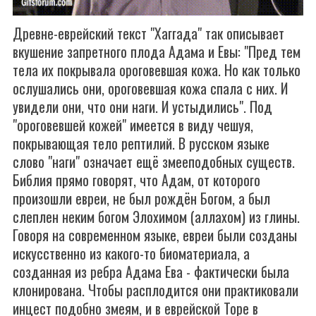
Древне-еврейский текст "Хаггада" так описывает
вкушение запретного плода Адама и Евы: "Пред тем
тела их покрывала ороговевшая кожа. Но как только
ослушались они, ороговевшая кожа спала с них. И
увидели они, что они наги. И устыдились". Под
"ороговевшей кожей" имеется в виду чешуя,
покрывающая тело рептилий. В русском языке
слово "наги" означает ещё змееподобных существ.
Библия прямо говорят, что Адам, от которого
произошли евреи, не был рождён Богом, а был
слеплен неким богом Элохимом (аллахом) из глины.
Говоря на современном языке, евреи были созданы
искусственно из какого-то биоматериала, а
созданная из ребра Адама Ева - фактически была
клонирована. Чтобы расплодится они практиковали
инцест подобно змеям, и в еврейской Торе в