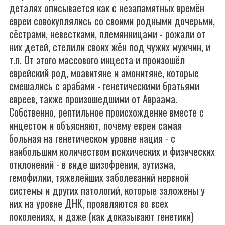
деталях описывается как с незапамятных времён
евреи совокуплялись со своими родными дочерьми,
сёстрами, невестками, племянницами - рожали от
них детей, стелили своих жён под чужих мужчин, и
т.п. От этого массового инцеста и произошёл
еврейский род, моавитяне и амонитяне, которые
смешались с арабами - генетическими братьями
евреев, также произошедшими от Авраама.
Собственно, рептильное происхождение вместе с
инцестом и объясняют, почему евреи самая
больная на генетическом уровне нация - с
наибольшим количеством психических и физических
отклонений - в виде шизофрении, аутизма,
гемофилии, тяжелейших заболеваний нервной
системы и других патологий, которые заложены у
них на уровне ДНК, проявляются во всех
поколениях, и даже (как доказывают генетики)