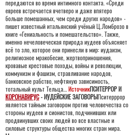
передаются во время интимного контакта. «Среди
евреев встречается вчетверо и даже впятеро
больше помешанных, чем среди других народов» -
пишет известный итальянский учёный Ц.Ломброзо в
книге «Гениальность и помешательство». Также,
именно нечеловеческая природа иудеев объясняет
всё то зло, которое они принесли в мир: иудаизм,
религиозное мракобесие, жертвоприношения,
кровавые крестовые походы, войны и революции,
коммунизм и фашизм, стравливание народов,
банковское рабство, нефтяную зависимость,
тотальный культ Тельца...
Источник
ПСИТЕРРОР И
КОРОНАВИРУС
- ИУДЕЙСКИЕ ЗАГОВОРЫ
Пситерррор
является тайным заговором против человечества со
стороны иудеев и сионистов, подчинивших или
продвинувших своих людей во все властные и
силовые структуры общества многих стран мира.