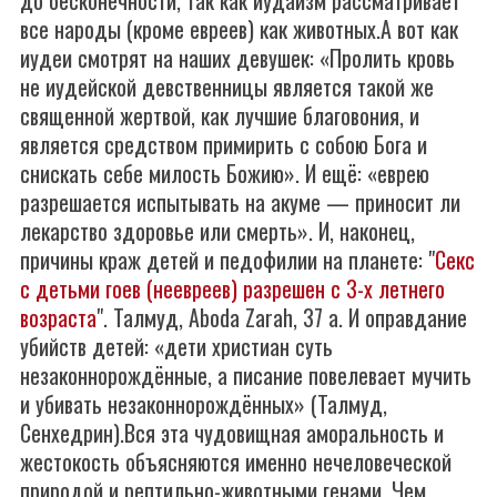
до бесконечности, так как иудаизм рассматривает
все народы (кроме евреев) как животных.А вот как
иудеи смотрят на наших девушек: «Пролить кровь
не иудейской девственницы является такой же
священной жертвой, как лучшие благовония, и
является средством примирить с собою Бога и
снискать себе милость Божию». И ещё: «еврею
разрешается испытывать на акуме — приносит ли
лекарство здоровье или смерть». И, наконец,
причины краж детей и педофилии на планете: "
Секс
с детьми гоев (неевреев) разрешен с 3-х летнего
возраста
". Талмуд, Aboda Zarah, 37 а. И оправдание
убийств детей: «дети христиан суть
незаконнорождённые, а писание повелевает мучить
и убивать незаконнорождённых» (Талмуд,
Сенхедрин).Вся эта чудовищная аморальность и
жестокость объясняются именно нечеловеческой
природой и рептильно-животными генами. Чем