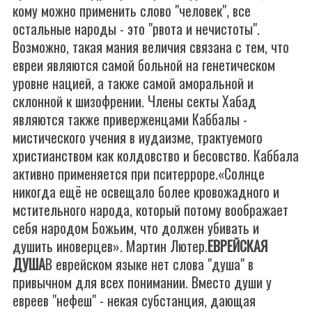
кому можно применить слово "человек", все
остальные народы - это "рвота и нечистоты".
Возможно, такая мания величия связана с тем, что
евреи являются самой больной на генетическом
уровне нацией, а также самой аморальной и
склонной к шизофрении. Члены секты Хабад
являются также приверженцами Каббалы -
мистического учения в иудаизме, трактуемого
христианством как колдовство и бесовство. Каббала
активно применяется при пситерроре.«Солнце
никогда ещё не освещало более кровожадного и
мстительного народа, который потому воображает
себя народом Божьим, что должен убивать и
душить иноверцев». Мартин Лютер.
ЕВРЕЙСКАЯ
ДУША
В еврейском языке нет слова "душа" в
привычном для всех понимании. Вместо души у
евреев "нефеш" - некая субстанция, дающая