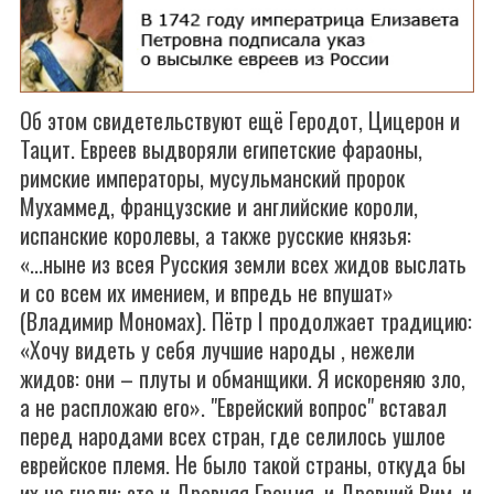
Об этом свидетельствуют ещё Геродот, Цицерон и
Тацит. Евреев выдворяли египетские фараоны,
римские императоры, мусульманский пророк
Мухаммед, французские и английские короли,
испанские королевы, а также русские князья:
«...ныне из всея Русския земли всех жидов выслать
и со всем их имением, и впредь не впушат»
(Владимир Мономах). Пётр I продолжает традицию:
«Хочу видеть у себя лучшие народы , нежели
жидов: они – плуты и обманщики. Я искореняю зло,
а не распложаю его». "Еврейский вопрос" вставал
перед народами всех стран, где селилось ушлое
еврейское племя. Не было такой страны, откуда бы
их не гнали: это и Древняя Греция, и Древний Рим, и