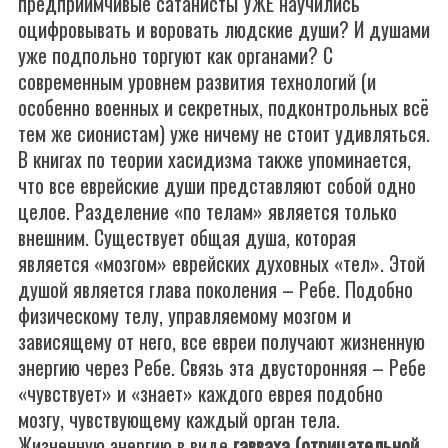
предприимчивые сатанисты УЖЕ научились
оцифровывать и воровать людские души? И душами
уже подпольно торгуют как органами? С
современным уровнем развития технологий (и
особенно военных и секретных, подконтрольных всё
тем же сионистам) уже ничему не стоит удивляться.
В книгах по теории хасидизма также упоминается,
что все еврейские души представляют собой одно
целое. Разделение «по телам» является только
внешним. Существует общая душа, которая
является «мозгом» еврейских духовных «тел». Этой
душой является глава поколения – Ребе. Подобно
физическому телу, управляемому мозгом и
зависящему от него, все евреи получают жизненную
энергию через Ребе. Связь эта двусторонняя – Ребе
«чувствует» и «знает» каждого еврея подобно
мозгу, чувствующему каждый орган тела.
Жизненную энергию в виде
гавваха (отрицательной