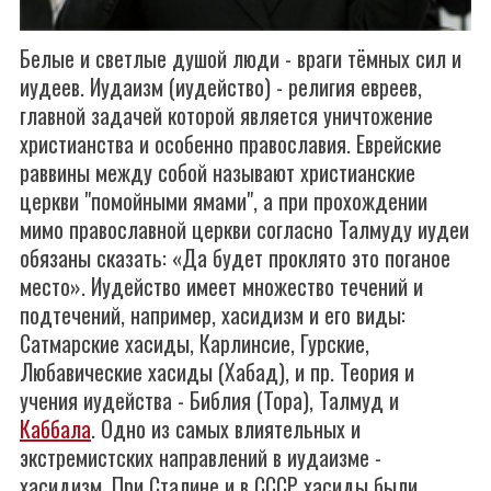
Белые и светлые душой люди - враги тёмных сил и
иудеев. Иудаизм (иудейство) - религия евреев,
главной задачей которой является уничтожение
христианства и особенно православия. Еврейские
раввины между собой называют христианские
церкви "помойными ямами", а при прохождении
мимо православной церкви согласно Талмуду иудеи
обязаны сказать: «Да будет проклято это поганое
место». Иудейство имеет множество течений и
подтечений, например, хасидизм и его виды:
Сатмарские хасиды, Карлинсие, Гурские,
Любавические хасиды (Хабад), и пр. Теория и
учения иудейства - Библия (Тора), Талмуд и
Каббала
. Одно из самых влиятельных и
экстремистских направлений в иудаизме -
хасидизм. При Сталине и в СССР хасиды были