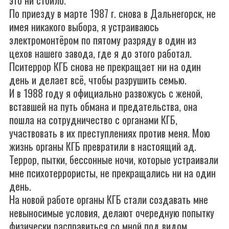
это ни стоило.
По приезду в марте 1987 г. снова в Дальнегорск, не
имея никакого выбора, я устраиваюсь
электромонтёром по пятому разряду в один из
цехов нашего завода, где я до этого работал.
Пситеррор КГБ снова не прекращает ни на один
день и делает всё, чтобы разрушить семью.
И в 1988 году я официально развожусь с женой,
вставшей на путь обмана и предательства, она
пошла на сотрудничество с органами КГБ,
участвовать в их преступлениях против меня. Мою
жизнь органы КГБ превратили в настоящий ад.
Террор, пытки, бессонные ночи, которые устраивали
мне психотеррористы, не прекращались ни на один
день.
На новой работе органы КГБ стали создавать мне
невыносимые условия, делают очередную попытку
физически расправиться со мной под видом