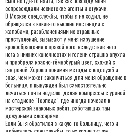
смог её где-то найти, так как повсюду меня
сопровождали чекистские агенты и стукачи.
В Москве спецслужбы, чтобы я не ходил, не
обращался в какие-то высшие инстанции с
жалобами, разоблачениями их страшных
преступлений, вызывают у меня нарушение
кровообращения в правой ноге, вследствие чего
нога в нижних конечностях и голени страшно опухла
и приобрела красно-тёмнобурый цвет, схожий с
гангреной. Хорошо понимая методы спецслужб и
зная, чем может закончиться для меня обращение в
больницу, я вынужден был самостоятельно
лечиться почти неделю, делая компрессы с уриной
на стадионе "Торпеда", где иногда ночевал в
мастерской знакомых ребят, работающих там
дежурными слесарями.
Если бы я обратился в какую-то больницу, чего и
добивались спецслужбы, то их врачи тут же