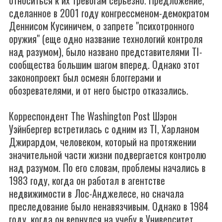
относиться к их тревогам серьезно. Предложение,
сделанное в 2001 году конгрессменом-демократом
Деннисом Кусиничем, о запрете "психотронного
оружия" (еще одно название технологий контроля
над разумом), было названо представителями TI-
сообщества большим шагом вперед. Однако этот
законопроект был осмеян блоггерами и
обозревателями, и от него быстро отказались.
Корреспондент The Washington Post Шэрон
Уэйнбергер встретилась с одним из TI, Харланом
Джирардом, человеком, который на протяжении
значительной части жизни подвергается контролю
над разумом. По его словам, проблемы начались в
1983 году, когда он работал в агентстве
недвижимости в Лос-Анджелесе, но сначала
преследование было ненавязчивым. Однако в 1984
году, когда он вернулся на учебу в Университет